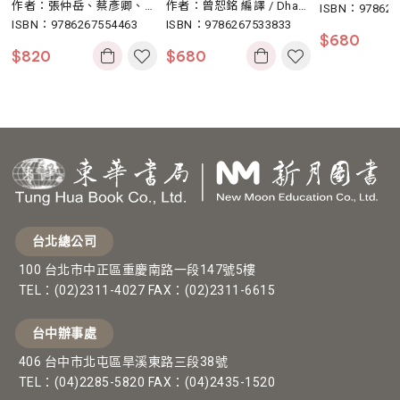
版 Agrawal
作者：張仲岳、蔡彥卿、劉
作者：曾恕銘 編譯 / Dhar
ISBN：978626
啟群
ISBN：9786267554463
ma Prakash Agrawal, Qin
ISBN：9786267533833
$
680
g-An Zeng
$
820
$
680
台北總公司
100 台北市中正區重慶南路一段147號5樓
TEL：(02)2311-4027 FAX：(02)2311-6615
台中辦事處
406 台中市北屯區旱溪東路三段38號
TEL：(04)2285-5820 FAX：(04)2435-1520