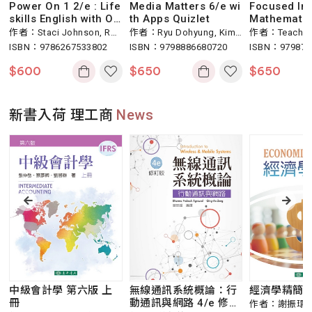
Power On 1 2/e : Life
Media Matters 6/e wi
Focused Ins
skills English with On
th Apps Quizlet
Mathematic
line MP3
ntion: Level
作者：Staci Johnson, Ro
作者：Ryu Dohyung, Kim
作者：Teacher 
nt Guided P
b Jenkins, Stefan Kostare
ISBN：9786267533802
Hyejeong, Rho Yoonah, I
ISBN：9798886680720
aterials (TCM)
ISBN：979876
ook
lis
m Mijin, Lee Jihyun, Seo J
$
600
$
650
$
650
iyoung, Lee Yun Joon Jas
on, Koh Sungran
新書入荷 理工商
News
中級會計學 第六版 上
無線通訊系統概論：行
經濟學精簡本
冊
動通訊與網路 4/e 修訂
作者：謝振環 