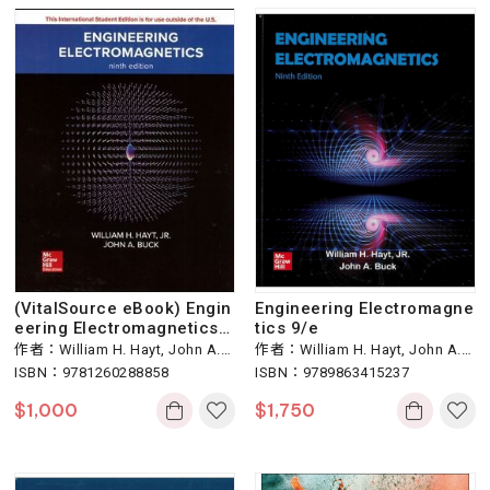
(VitalSource eBook) Engin
Engineering Electromagne
eering Electromagnetics
tics 9/e
9/e
作者：William H. Hayt, John A. B
作者：William H. Hayt, John A. B
uck
ISBN：9781260288858
uck
ISBN：9789863415237
$
1,000
$
1,750