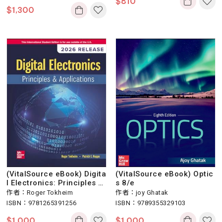
$
810
$
1,300
(VitalSource eBook) Digita
(VitalSource eBook) Optic
l Electronics: Principles a
s 8/e
nd Applications 10/e 2025
作者：Roger Tokheim
作者：joy Ghatak
Release
ISBN：9781265391256
ISBN：9789355329103
$
1,000
$
1,000