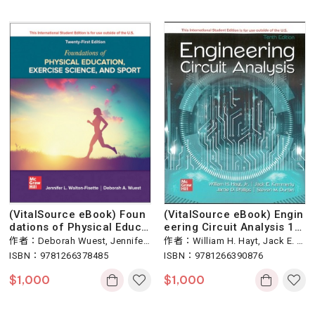
(VitalSource eBook) Foun
(VitalSource eBook) Engin
dations of Physical Educa
eering Circuit Analysis 1
tion, Exercise Science, an
0/e
作者：Deborah Wuest, Jennifer
作者：William H. Hayt, Jack E. K
d Sport 21/e
Walton-Fisette
ISBN：9781266378485
emmerly, Steven M. Durbin
ISBN：9781266390876
$
1,000
$
1,000