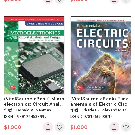
(VitalSource eBook) Micro
(VitalSource eBook) Fund
electronics: Circuit Analys
amentals of Electric Circu
is and Design 5/e 2025 Re
its 7/e
作者：Donald A. Neamen
作者：Charles K. Alexander, Mat
lease
ISBN：9781264538997
thew N. O. Sadiku
ISBN：9781260590012
$
1,000
$
1,000