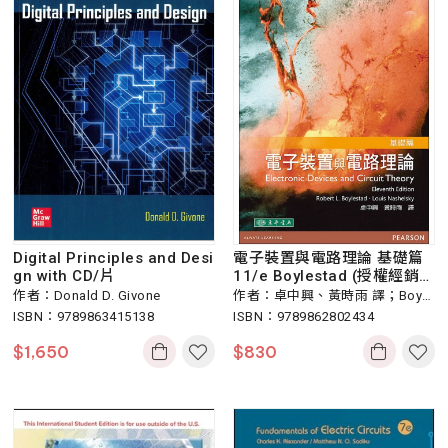
Digital Principles and Desi
電子裝置與電路理論 基礎篇
gn with CD/片
11/e Boylestad (授權經銷
版)
作者：Donald D. Givone
作者：卓中興、黃時雨 譯；Boyle
ISBN：9789863415138
stad
ISBN：9789862802434
$
1,650
$
830