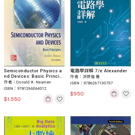
Semiconductor Physics a
電路學詳解 7/e Alexander
nd Devices: Basic Principl
作者：洪啓強 著
es 4/e (與 978007108902
作者：Donald A. Neamen
ISBN：9786267130797
9 封面不同內容相同)
ISBN：9781266064012
$
950
$
1,550