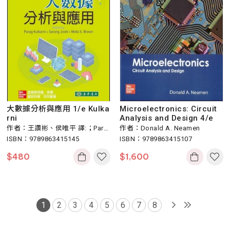
大數據分析與應用 1/e Kulka
Microelectronics: Circuit
rni
Analysis and Design 4/e
作者：王讚彬、侯唯平 譯:；Para
作者：Donald A. Neamen
g Kulkarni
ISBN：9789863415145
ISBN：9789863415107
$
480
$
1,600
1
2
3
4
5
6
7
8