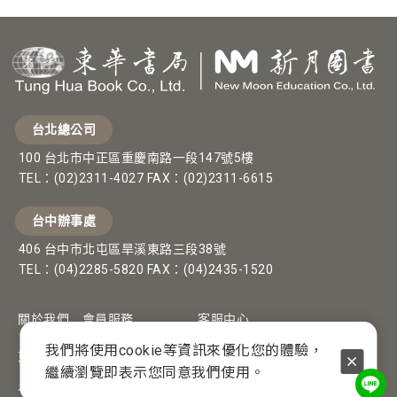
台北總公司
100 台北市中正區重慶南路一段147號5樓
TEL：(02)2311-4027 FAX：(02)2311-6615
台中辦事處
406 台中市北屯區旱溪東路三段38號
TEL：(04)2285-5820 FAX：(04)2435-1520
關於我們
會員服務
客服中心
我們將使用cookie等資訊來優化您的體驗，
東華新月
常見問題
網訂流程
繼續瀏覽即表示您同意我們使用。
人才募集
會員條款與隱私政策
付款方式