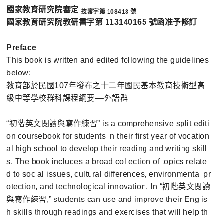
國家教育研究院審定
技審字第 108418 號
國家教育研究院教研書字第 113140165 號函准予修訂
Preface
This book is written and edited following the guidelines
below:
教育部於民國107年發布之十二年國民基本教育技術型高
級中等學校群科課程綱要––外語群
“初階英文閱讀與寫作練習” is a comprehensive split editi
on coursebook for students in their first year of vocation
al high school to develop their reading and writing skill
s. The book includes a broad collection of topics relate
d to social issues, cultural differences, environmental pr
otection, and technological innovation. In “初階英文閱讀
與寫作練習,” students can use and improve their Englis
h skills through readings and exercises that will help th